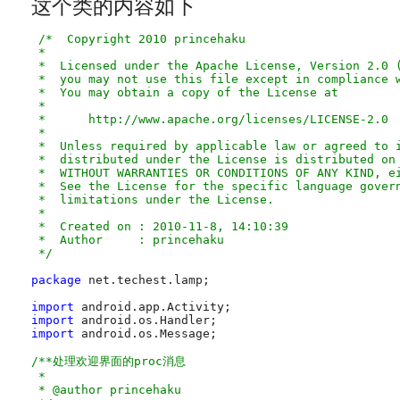
这个类的内容如下
/*  Copyright 2010 princehaku

 *

 *  Licensed under the Apache License, Version 2.0 (
 *  you may not use this file except in compliance w
 *  You may obtain a copy of the License at

 *

 *      http://www.apache.org/licenses/LICENSE-2.0

 *

 *  Unless required by applicable law or agreed to i
 *  distributed under the License is distributed on 
 *  WITHOUT WARRANTIES OR CONDITIONS OF ANY KIND, ei
 *  See the License for the specific language govern
 *  limitations under the License.

 *

 *  Created on : 2010-11-8, 14:10:39

 *  Author     : princehaku

 */
package
 net.techest.lamp;

import
import
import
 android.os.Message;

/**处理欢迎界面的proc消息

 *

 * @author princehaku
