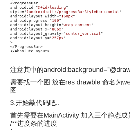
<ProgressBar

android:id="
@+id/loading
"

style="
?android:attr/progressBarStyleHorizontal
"

android:layout_width="
160px
"

android:progress="
100
"

android:layout_height="
wrap_content
"

android:layout_x="
80px
"

android:layout_gravity="
center_vertical
"

android:layout_y="
257px
"

>

</ProgressBar>

</AbsoluteLayout>
注意其中的android:background=”@drawa
需要找一个图 放在res drawble 命名为w
图
3.开始敲代码吧..
首先需要在MainActivity 加入三个静态成
/**进度条的进度