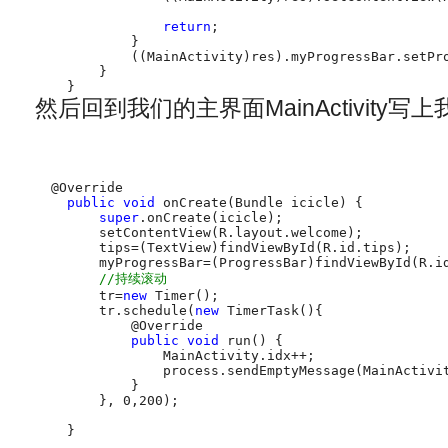
return
;

            }

            ((MainActivity)res).myProgressBar.setPro
        }

    }
然后回到我们的主界面MainActivity
 @Override

public
void
 onCreate(Bundle icicle) {

super
.onCreate(icicle);

        setContentView(R.layout.welcome);

        tips=(TextView)findViewById(R.id.tips);

        myProgressBar=(ProgressBar)findViewById(R.id
//持续滚动
        tr=
new
 Timer();

        tr.schedule(
new
 TimerTask(){

            @Override

public
void
 run() {

                MainActivity.idx++;

                process.sendEmptyMessage(MainActivit
            }

        }, 0,200);

    }