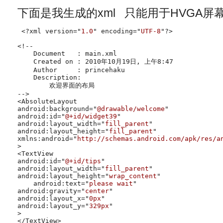
下面是我生成的xml 只能用于HVGA屏
<?xml version="
1.0
" encoding="
UTF-8
"?>

<!--

    Document   : main.xml

    Created on : 2010年10月19日, 上午8:47

    Author     : princehaku

    Description:

        欢迎界面的布局

-->

<AbsoluteLayout

android:background="
@drawable/welcome
"

android:id="
@+id/widget39
"

android:layout_width="
fill_parent
"

android:layout_height="
fill_parent
"

xmlns:android="
http://schemas.android.com/apk/res/a
>

<TextView

android:id="
@+id/tips
"

android:layout_width="
fill_parent
"

android:layout_height="
wrap_content
"

    android:text="
please wait
"

android:gravity="
center
"

android:layout_x="
0px
"

android:layout_y="
329px
"

>

</TextView>
