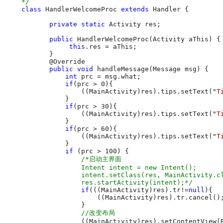
 */
class
 HandlerWelcomeProc 
extends
 Handler {

private
static
 Activity res;

public
 HandlerWelcomeProc(Activity aThis) {

this
.res = aThis;

        }

        @Override

public
void
 handleMessage(Message msg) {

int
 prc = msg.what;

if
(prc > 0){

                ((MainActivity)res).tips.setText("
T
            }

if
(prc > 30){

                ((MainActivity)res).tips.setText("
T
            }

if
(prc > 60){

                ((MainActivity)res).tips.setText("
T
            }

if
 (prc > 100) {

/*启动主界面

                Intent intent = new Intent();

                intent.setClass(res, MainActivity.cl
                res.startActivity(intent);*/
if
(((MainActivity)res).tr!=
null
){

                    ((MainActivity)res).tr.cancel();
                }

//改变布局
                ((MainActivity)res).setContentView(R