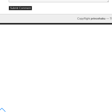
CopyRight
princehaku
— T