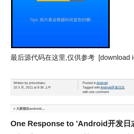
最后源代码在这里,仅供参考 [download id=”
Written by princehaku
Posted in
Android
10 3 月, 2011 at 9:36 上午
Tagged with
Android开发日志
with one comment
«
大家都在android…
One Response to 'Android