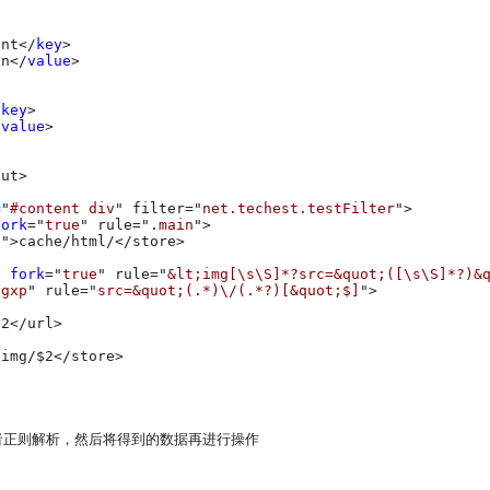
ent</
key
>

un</
value
>

/
key
>

/
value
>

ut>

="
#content div
" filter="
net.techest.testFilter
">

fork
="
true
" rule="
.main
">

l
">cache/html/</store>

" 
fork
="
true
" rule="
&lt;img[\s\S]*?src=&quot;([\s\S]*?)&
egxp
" rule="
src=&quot;(.*)\/(.*?)[&quot;$]
">

2</url>

img/$2</store>

m解析或者正则解析，然后将得到的数据再进行操作