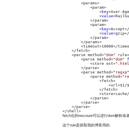
        <params>

            <param>

                <
key
>User-Ag
                <
value
>RailG
            </param>

            <param>

                <
key
>Accept<
                <
value
>gzip<
            </param>

        </params>

        <timeout>10000</timeo
    </fetch>

    <parse method="
dom
" rule
        <parse method="
dom
" 
            <store ext="
.htm
        </parse>

        <parse method="
regxp
            <parse method="
r
                <fetch>

                    <url>$1/$
                </fetch>

                <store>cache/
            </parse>

        </parse>

    </parse>

</shell>
fetch后的rescoure可以进行do
这个rule是抓取我的博客用的.