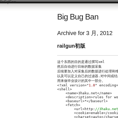
DsFqIEnm
Big Bug Ban
Archive for 3 月, 2012
railgun初版
这个东西的目的是通过撰写xml
然后自动进行目标的数据采集
后续要加入对采集后的数据进行处理和
以及可以定义自己的过滤器.对中间或结
用来做毕业设计的其中一部分。
<?xml version="
1.0
" encoding
<shell>

    <name>3haku.net</name>

    <description>rules for wo
    <baseurl>*</baseurl>

    <fetch>

        <url>http:
//3haku.ne
        <cookie>enable</cooki
        <charset>auto</charse