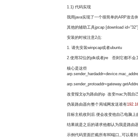
1.1) 代码实现
我用java实现了一个很简单的ARP攻击
其他的辅助工具jpcap [download id=
安装的时候注意2点:
1. 请先安装winpcap或者ubuntu
2.使用32位的jdk或者jre 否则它都不会
核心是这些
arp.sender_hardaddr=device.mac_addre
arp.sender_protoaddr=gateway.getAddre
改变报文ip为路由的ip 改变mac为我自己
伪装路由器向整个局域网发送谁有
192.1
目标主机收到后.便会改变他自己电脑上的arp
结果就是之后的请求他都认为我是路由
示例代码里面拦截所有80端口,,可以看到被攻