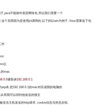
例子,java不能操作底层网络包.所以我们需要一个
”32″] 这个东西因为是使用jni调用的,以下的以win为例子..linux需要改下包
工作
ss;
ss();
的mac
68.0.5
请告诉
192.168.0.1
表.把192.168.0.1的mac对应成我的电脑的
器从而我可以得到他发送的报文
击主机发送的http请求..cookie信息当然也在啦..