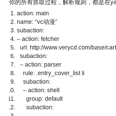
你的所有抓取过程，解析规则，都是在ya
action: main
name: “vc动漫”
subaction:
– action: fetcher
url: http://www.verycd.com/base/car
subaction:
– action: parser
rule: .entry_cover_list li
subaction:
– action: shell
group: default
subaction:
–