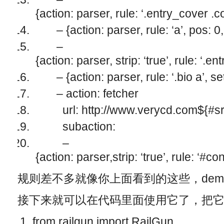
{action: parser, rule: ‘.entry_cover .c
– {action: parser, rule: ‘a’, pos: 0, a
–
{action: parser, strip: ‘true’, rule: ‘.e
– {action: parser, rule: ‘.bio a’, set
– action: fetcher
url: http://www.verycd.com${#sr
subaction:
–
{action: parser,strip: ‘true’, rule: ‘#c
规则差不多就像你上面看到的这些，de
接下来就可以在代码里面使用它了，把它作为
from
railgun
import
RailGun