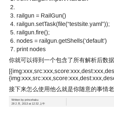
railgun
=
RailGun
()
railgun
.
setTask
(
file
(
“testsite.yaml”
));
railgun
.
fire
();
nodes
=
railgun
.
getShells
(
‘default’
)
print
nodes
你就可以得到一个包含了所有解析后数
[{img:xxx,src:xxx,score:xxx,dest:xxx,des
{img:xxx,src:xxx,score:xxx,dest:xxx,desc
接下来怎么使用他么就是你随意的事情
Written by princehaku
28 2 月, 2013 at 12:32 上午