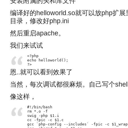
安装附属的头和库文件
编译好的helloworld.so就可以放ph
目录，修改好php.ini
然后重启apache。
我们来试试
<?php

echo helloworld();

?>
恩..就可以看到效果了
当然，每次调试都很麻烦。自己写个shel
像这样，
#!/bin/bash

rm *.o -f

swig -php $1.i

cc -fpic -c $1.c

gcc `php-config --includes` -fpic -c $1_wrap.