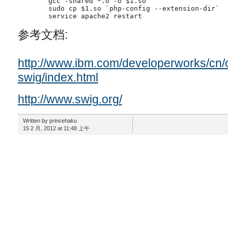
gcc -shared *.o -o $1.so

sudo cp $1.so `php-config --extension-dir`

service apache2 restart
参考文档:
http://www.ibm.com/developerworks/cn
swig/index.html
http://www.swig.org/
Written by princehaku
15 2 月, 2012 at 11:48 上午