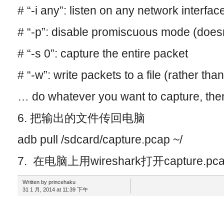
# “-i any”: listen on any network interfac
# “-p”: disable promiscuous mode (does
# “-s 0”: capture the entire packet
# “-w”: write packets to a file (rather than
… do whatever you want to capture, then
6. 把输出的文件传回电脑
adb pull /sdcard/capture.pcap ~/
7. 在电脑上用wireshark打开capture.p
Written by princehaku
31 1 月, 2014 at 11:39 下午