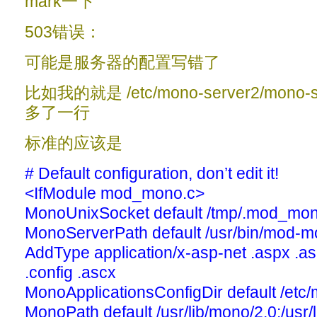
mark一下
503错误：
可能是服务器的配置写错了
比如我的就是 /etc/mono-server2/mono-s
多了一行
标准的应该是
# Default configuration, don’t edit it!
<IfModule mod_mono.c>
MonoUnixSocket default /tmp/.mod_mo
MonoServerPath default /usr/bin/mod-m
AddType application/x-asp-net .aspx .a
.config .ascx
MonoApplicationsConfigDir default /etc
MonoPath default /usr/lib/mono/2.0:/usr/