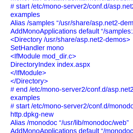
# start /etc/mono-server2/conf.d/asp.n
examples
Alias /samples “/usr/share/asp.net2-de
AddMonoApplications default “/samples
<Directory /usr/share/asp.net2-demos>
SetHandler mono
<IfModule mod_dir.c>
DirectoryIndex index.aspx
</IfModule>
</Directory>
# end /etc/mono-server2/conf.d/asp.ne
examples
# start /etc/mono-server2/conf.d/mono
http.dpkg-new
Alias /monodoc “/usr/lib/monodoc/web”
AddMonoApplications default “/monodoc