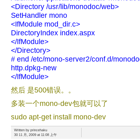
<Directory /usr/lib/monodoc/web>
SetHandler mono
<IfModule mod_dir.c>
DirectoryIndex index.aspx
</IfModule>
</Directory>
# end /etc/mono-server2/conf.d/monod
http.dpkg-new
</IfModule>
然后 是500错误。。
多装一个mono-dev包就可以了
sudo apt-get install mono-dev
Written by princehaku
30 11 月, 2009 at 11:08 上午