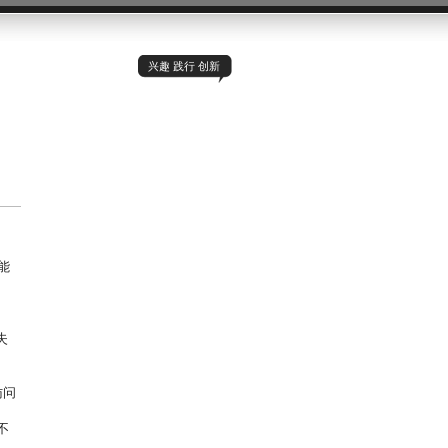
兴趣 践行 创新
可能
失
访问
不