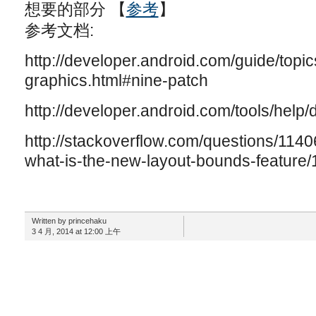
想要的部分 【
参考
】
参考文档:
http://developer.android.com/guide/topic
graphics.html#nine-patch
http://developer.android.com/tools/help
http://stackoverflow.com/questions/1140
what-is-the-new-layout-bounds-featur
Written by princehaku
3 4 月, 2014 at 12:00 上午