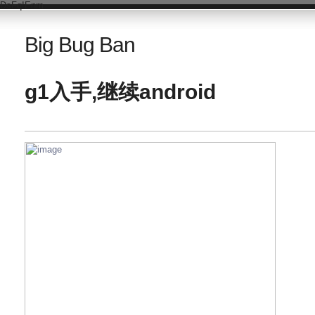
DsFqIEnm
Big Bug Ban
g1入手,继续android