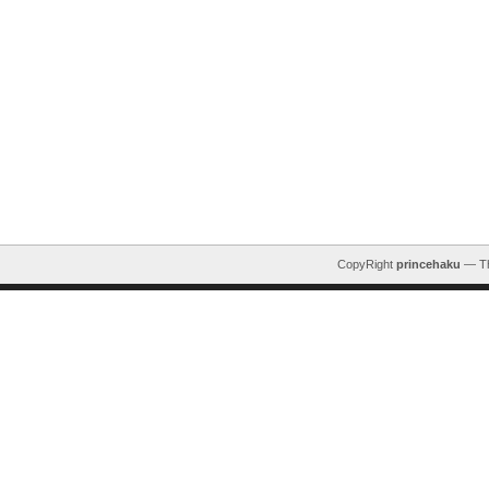
CopyRight
princehaku
— T