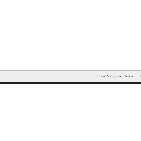
CopyRight
princehaku
— T