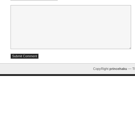
CopyRight
princehaku
— T