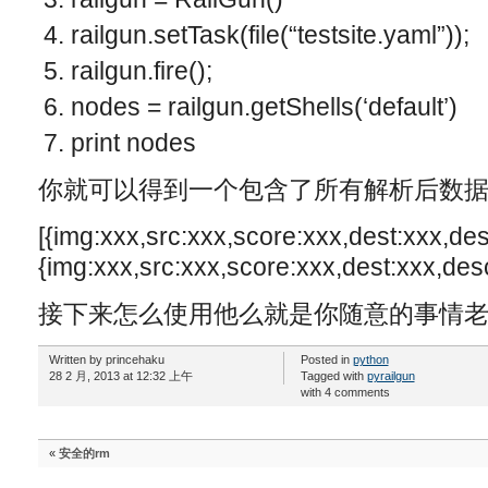
railgun
.
setTask
(
file
(
“testsite.yaml”
));
railgun
.
fire
();
nodes
=
railgun
.
getShells
(
‘default’
)
print
nodes
你就可以得到一个包含了所有解析后数
[{img:xxx,src:xxx,score:xxx,dest:xxx,des
{img:xxx,src:xxx,score:xxx,dest:xxx,desc
接下来怎么使用他么就是你随意的事情
Written by princehaku
Posted in
python
28 2 月, 2013 at 12:32 上午
Tagged with
pyrailgun
with 4 comments
«
安全的rm