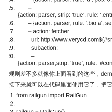
–
{action: parser, strip: ‘true’, rule: ‘.e
– {action: parser, rule: ‘.bio a’, set
– action: fetcher
url: http://www.verycd.com${#sr
subaction:
–
{action: parser,strip: ‘true’, rule: ‘#c
规则差不多就像你上面看到的这些，de
接下来就可以在代码里面使用它了，把它作为
from
railgun
import
RailGun
railgun
=
RailGun
()