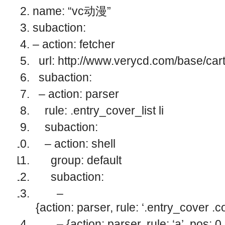
name: “vc动漫”
subaction:
– action: fetcher
url: http://www.verycd.com/base/car
subaction:
– action: parser
rule: .entry_cover_list li
subaction:
– action: shell
group: default
subaction:
–
{action: parser, rule: ‘.entry_cover .c
– {action: parser, rule: ‘a’, pos: 0, a