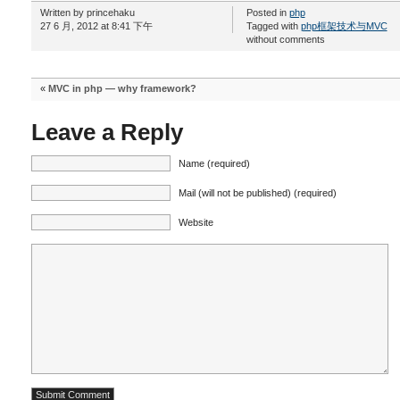
Written by princehaku
Posted in
php
27 6 月, 2012 at 8:41 下午
Tagged with
php框架技术与MVC
without comments
«
MVC in php — why framework?
Leave a Reply
Name (required)
Mail (will not be published) (required)
Website