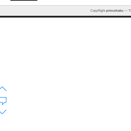
CopyRight
princehaku
— T