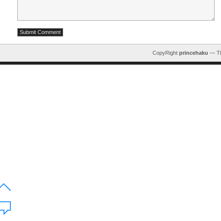
CopyRight
princehaku
— T