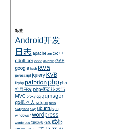
标签
Android开发
日志
apache
c/c++
arp
cdutliber
GAE
code
data2db
java
google
hash
KVB
jquery
javascript
php
pafetion
php
litphp
php框架技术与
扩展开发
qqmsger
MVC
proxy
qq
qq机器人
railgun
redis
ubuntu
vpn
swfupload
swig
wordpress
windows7
成都
wordpress 阅读次数
优化