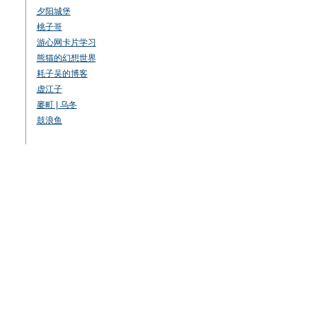
夕阳城堡
桃子哥
游心网卡片学习
熊猫的幻想世界
耗子吴的博客
虚江子
麥町 | 乌冬
鼓浪鱼