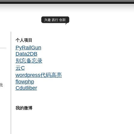
兴趣 践行 创新
个人项目
PyRailGun
Data2DB
别忘备忘录
云C
wordpress代码高亮
flowphp
批
Cdutliber
我的微博