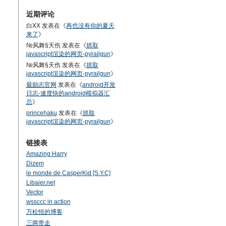
近期评论
白XX
发表在《
再也没有你的夏天
来了
》
№风舞§天伤
发表在《
抓取
javascript渲染的网页-pyrailgun
》
№风舞§天伤
发表在《
抓取
javascript渲染的网页-pyrailgun
》
最励志官网
发表在《
android开发
日志-速度快的android模拟器汇
总
》
princehaku
发表在《
抓取
javascript渲染的网页-pyrailgun
》
链接表
Amazing Harry
Dizem
le monde de CasperKid [S.Y.C]
Libaier.net
Vector
wssccc in action
万松恒的博客
三两带走