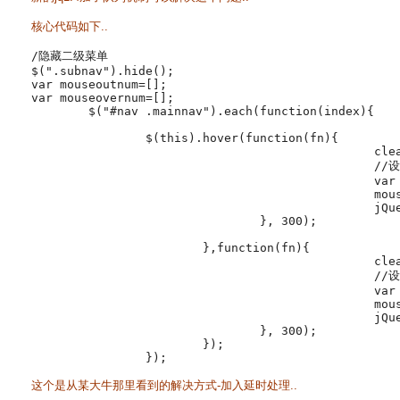
核心代码如下..
/隐藏二级菜单

$(".subnav").hide();

var mouseoutnum=[];

var mouseovernum=[];

	$("#nav .mainnav").each(function(index){

		$(this).hover(function(fn){

						clearTimeout(mouseoutnum[index]);

						//设定延时..关闭

						var _self = this;

						mouseovernum[index] = setTimeout(function() {

						jQuery(_self).find(".subnav").slideDown(200);

				}, 300);

			},function(fn){

						clearTimeout(mouseovernum[index]);

						//设定延时..关闭

						var _self = this;

						mouseoutnum[index] = setTimeout(function() {

						jQuery(_self).find(".subnav").hide();

				}, 300);

			});

		});

这个是从某大牛那里看到的解决方式-加入延时处理..