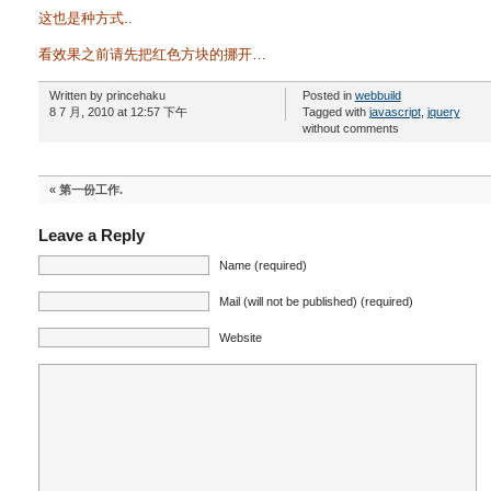
这也是种方式..
看效果之前请先把红色方块的挪开…
Written by princehaku
Posted in
webbuild
8 7 月, 2010 at 12:57 下午
Tagged with
javascript
,
jquery
without comments
«
第一份工作.
Leave a Reply
Name (required)
Mail (will not be published) (required)
Website