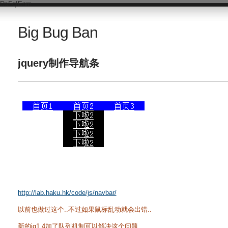
DsFqIEnm
Big Bug Ban
jquery制作导航条
http://lab.haku.hk/code/js/navbar/
以前也做过这个..不过如果鼠标乱动就会出错..
新的jq1.4加了队列机制可以解决这个问题..