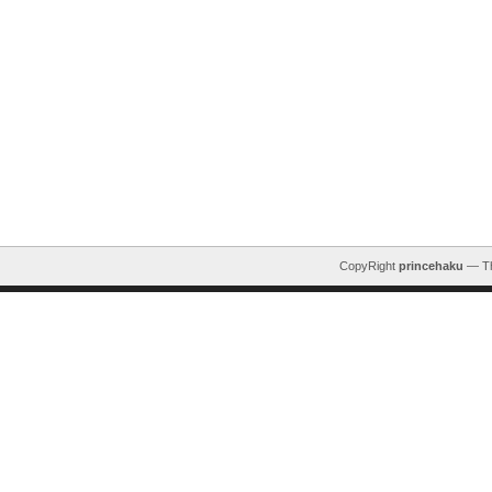
CopyRight
princehaku
— T