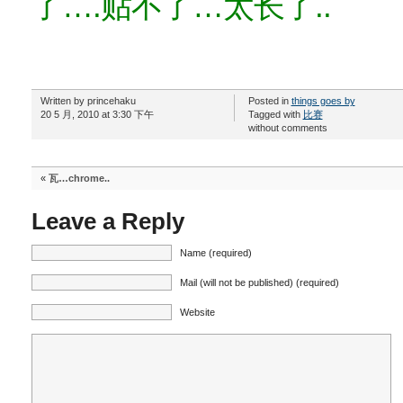
了….贴不了…太长了..
Written by princehaku
Posted in
things goes by
20 5 月, 2010 at 3:30 下午
Tagged with
比赛
without comments
«
瓦…chrome..
Leave a Reply
Name (required)
Mail (will not be published) (required)
Website