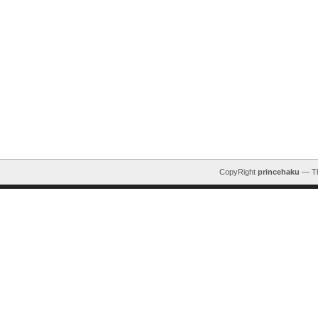
CopyRight
princehaku
— T