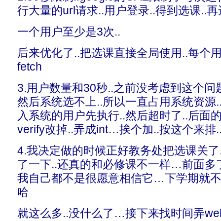
行大量的url请求..用户登录..得到选课..再
一个用户至少是3次..
后来优化了..把选课直接全局使用..每个
fetch
3.用户数量和30秒..之前没考虑到这个问
然后系统选不上..所以一直占用系统资源
入系统的用户先执行..然后超时了..后
verify改掉..弄成int…挨个加..按这个来排
4.我决定做的时候正好教务处把选课关了
了一下..还真的和必修课不一样…前面
我自己都不是很愿意相信它…下学期就不管
哈
就这么多..没什么了…接下来找时间弄web