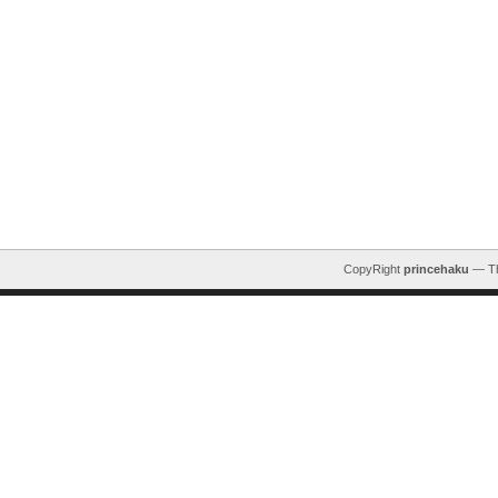
CopyRight
princehaku
— T