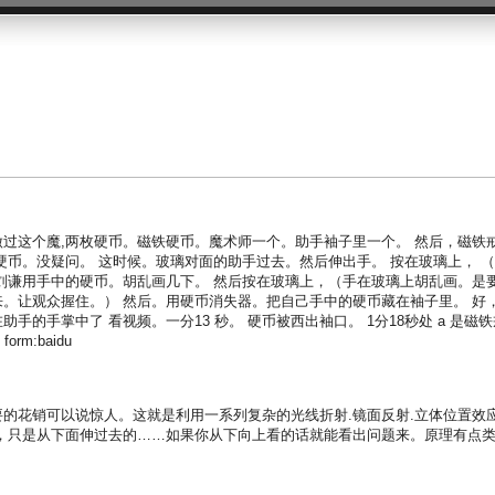
vid都做过这个魔,两枚硬币。磁铁硬币。魔术师一个。助手袖子里一个。 然后，磁铁
硬币。没疑问。 这时候。玻璃对面的助手过去。然后伸出手。 按在玻璃上， 
刘谦用手中的硬币。胡乱画几下。 然后按在玻璃上，（手在玻璃上胡乱画。是
。让观众握住。） 然后。用硬币消失器。把自己手中的硬币藏在袖子里。 好
的手掌中了 看视频。一分13 秒。 硬币被西出袖口。 1分18秒处 a 是磁铁
m:baidu
的花销可以说惊人。这就是利用一系列复杂的光线折射.镜面反射.立体位置效
，只是从下面伸过去的……如果你从下向上看的话就能看出问题来。原理有点