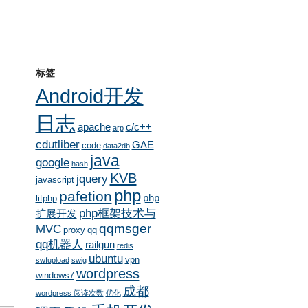
标签
Android开发
日志
apache
c/c++
arp
cdutliber
GAE
code
data2db
java
google
hash
KVB
jquery
javascript
php
pafetion
php
litphp
php框架技术与
扩展开发
qqmsger
MVC
proxy
qq
qq机器人
railgun
redis
ubuntu
vpn
swfupload
swig
wordpress
windows7
成都
wordpress 阅读次数
优化