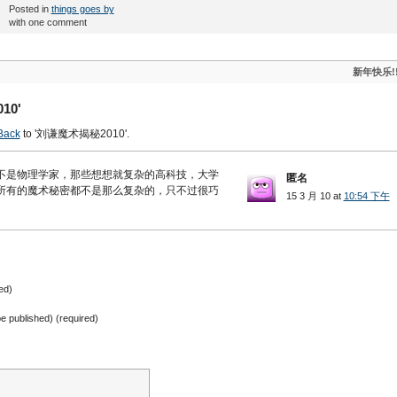
Posted in
things goes by
with one comment
新年快乐!
10'
Back
to '刘谦魔术揭秘2010'.
不是物理学家，那些想想就复杂的高科技，大学
匿名
所有的魔术秘密都不是那么复杂的，只不过很巧
15 3 月 10 at
10:54 下午
ed)
 be published) (required)