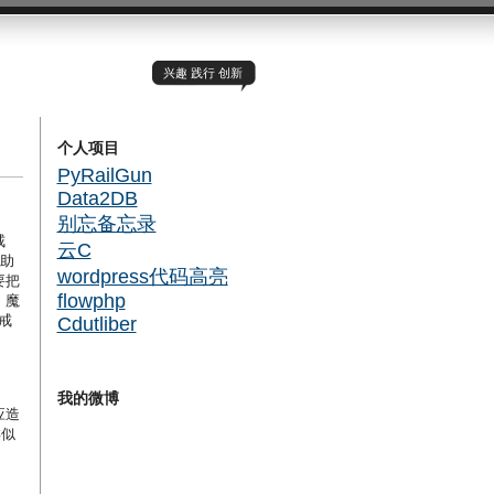
兴趣 践行 创新
个人项目
PyRailGun
Data2DB
别忘备忘录
戒
云C
（助
wordpress代码高亮
要把
flowphp
，魔
戒
Cdutliber
我的微博
应造
类似