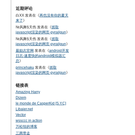
近期评论
白XX
发表在《
再也没有你的夏天
来了
》
№风舞§天伤
发表在《
抓取
javascript渲染的网页-pyrailgun
》
№风舞§天伤
发表在《
抓取
javascript渲染的网页-pyrailgun
》
最励志官网
发表在《
android开发
日志-速度快的android模拟器汇
总
》
princehaku
发表在《
抓取
javascript渲染的网页-pyrailgun
》
链接表
Amazing Harry
Dizem
le monde de CasperKid [S.Y.C]
Libaier.net
Vector
wssccc in action
万松恒的博客
三两带走