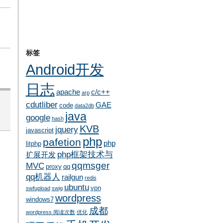
标签
Android开发
日志
apache
c/c++
arp
cdutliber
GAE
code
data2db
java
google
hash
KVB
jquery
javascript
php
pafetion
php
litphp
php框架技术与
扩展开发
qqmsger
MVC
proxy
qq
qq机器人
railgun
redis
ubuntu
vpn
swfupload
swig
wordpress
windows7
成都
wordpress 阅读次数
优化