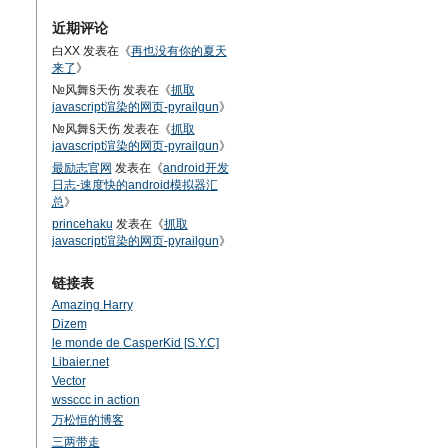
近期评论
白XX
发表在《
再也没有你的夏天
来了
》
№风舞§天伤
发表在《
抓取
javascript渲染的网页-pyrailgun
》
№风舞§天伤
发表在《
抓取
javascript渲染的网页-pyrailgun
》
最励志官网
发表在《
android开发
日志-速度快的android模拟器汇
总
》
princehaku
发表在《
抓取
javascript渲染的网页-pyrailgun
》
链接表
Amazing Harry
Dizem
le monde de CasperKid [S.Y.C]
Libaier.net
Vector
wssccc in action
万松恒的博客
三两带走