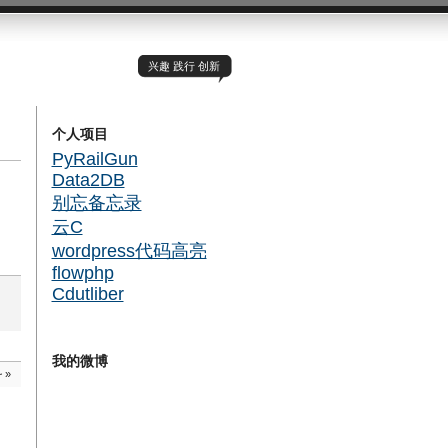
兴趣 践行 创新
个人项目
PyRailGun
Data2DB
别忘备忘录
云C
wordpress代码高亮
flowphp
Cdutliber
我的微博
~
»