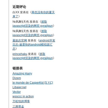
近期评论
白XX
发表在《
再也没有你的夏天
来了
》
№风舞§天伤
发表在《
抓取
javascript渲染的网页-pyrailgun
》
№风舞§天伤
发表在《
抓取
javascript渲染的网页-pyrailgun
》
最励志官网
发表在《
android开发
日志-速度快的android模拟器汇
总
》
princehaku
发表在《
抓取
javascript渲染的网页-pyrailgun
》
链接表
Amazing Harry
Dizem
le monde de CasperKid [S.Y.C]
Libaier.net
Vector
wssccc in action
万松恒的博客
三两带走