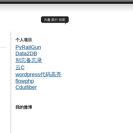
兴趣 践行 创新
个人项目
PyRailGun
Data2DB
别忘备忘录
云C
wordpress代码高亮
flowphp
Cdutliber
我的微博