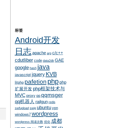
标签
Android开发
日志
apache
c/c++
arp
cdutliber
GAE
code
data2db
java
google
hash
KVB
jquery
javascript
php
pafetion
php
litphp
php框架技术与
扩展开发
qqmsger
MVC
proxy
qq
qq机器人
railgun
redis
ubuntu
vpn
swfupload
swig
wordpress
windows7
成都
wordpress 阅读次数
优化