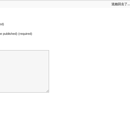
送她回去了
ed)
 be published) (required)