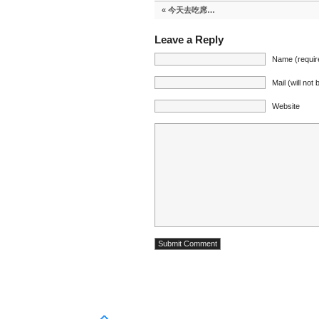
«
今天去吃席…
Leave a Reply
Name (requir
Mail (will not
Website