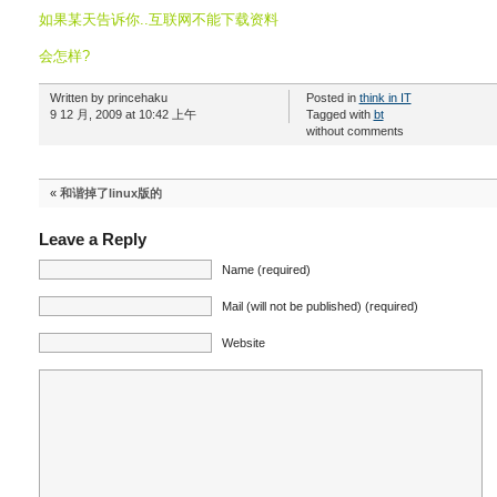
如果某天告诉你..互联网不能下载资料
会怎样?
Written by princehaku
Posted in
think in IT
9 12 月, 2009 at 10:42 上午
Tagged with
bt
without comments
«
和谐掉了linux版的
Leave a Reply
Name (required)
Mail (will not be published) (required)
Website