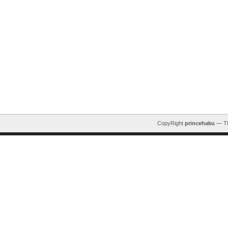
CopyRight
princehaku
— T