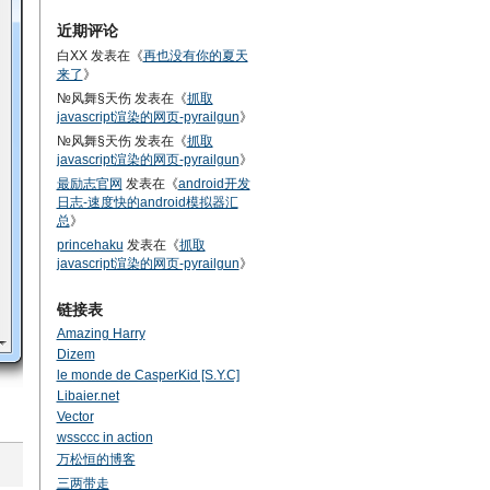
近期评论
白XX
发表在《
再也没有你的夏天
来了
》
№风舞§天伤
发表在《
抓取
javascript渲染的网页-pyrailgun
》
№风舞§天伤
发表在《
抓取
javascript渲染的网页-pyrailgun
》
最励志官网
发表在《
android开发
日志-速度快的android模拟器汇
总
》
princehaku
发表在《
抓取
javascript渲染的网页-pyrailgun
》
链接表
Amazing Harry
Dizem
le monde de CasperKid [S.Y.C]
Libaier.net
Vector
wssccc in action
万松恒的博客
三两带走