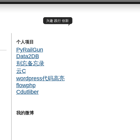
兴趣 践行 创新
个人项目
PyRailGun
Data2DB
别忘备忘录
云C
wordpress代码高亮
flowphp
Cdutliber
我的微博