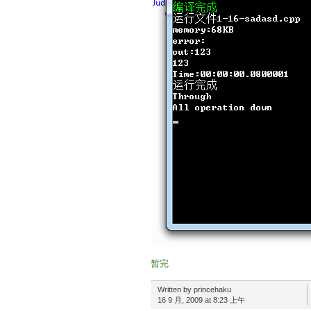
暂完
Written by princehaku
16 9 月, 2009 at 8:23 上午