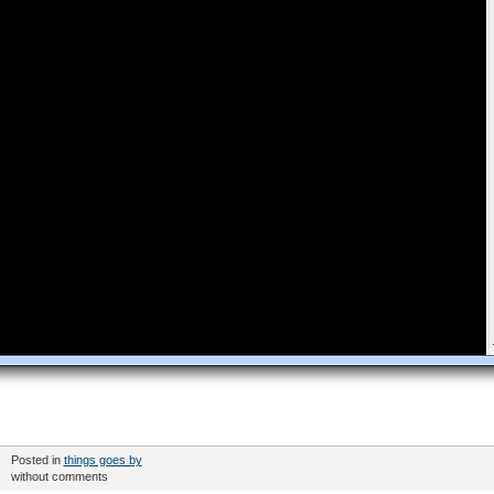
Posted in
things goes by
without comments