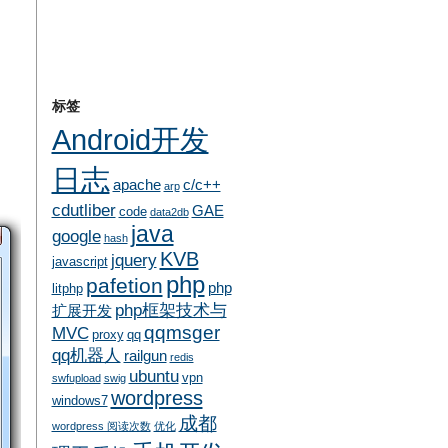
标签
Android开发
日志
apache
c/c++
arp
cdutliber
GAE
code
data2db
java
google
hash
KVB
jquery
javascript
php
pafetion
php
litphp
php框架技术与
扩展开发
qqmsger
MVC
proxy
qq
qq机器人
railgun
redis
ubuntu
vpn
swfupload
swig
wordpress
windows7
成都
wordpress 阅读次数
优化