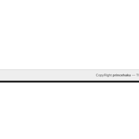
CopyRight
princehaku
— T