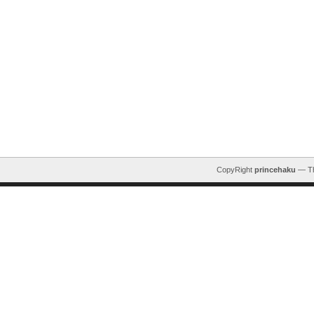
CopyRight
princehaku
— T