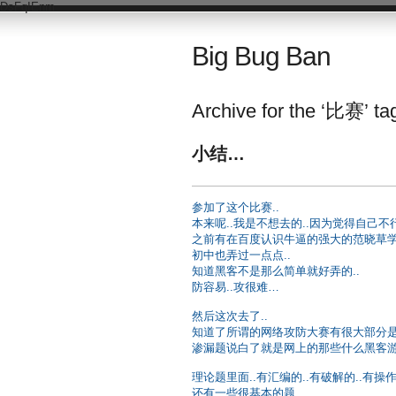
DsFqIEnm
Big Bug Ban
Archive for the ‘比赛’ ta
小结…
参加了这个比赛..
本来呢..我是不想去的..因为觉得自己不行
之前有在百度认识牛逼的强大的范晓草
初中也弄过一点点..
知道黑客不是那么简单就好弄的..
防容易..攻很难…
然后这次去了..
知道了所谓的网络攻防大赛有很大部分是
渗漏题说白了就是网上的那些什么黑客游戏
理论题里面..有汇编的..有破解的..有操作系
还有一些很基本的题..