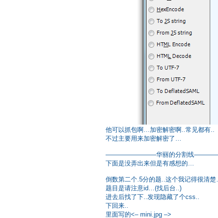
他可以抓包啊…加密解密啊..常见都有..
不过主要用来加密解密了…
————————华丽的分割线————
下面是没弄出来但是有感想的…
倒数第二个.5分的题..这个我记得很清楚
题目是请注意id…(找后台..)
进去后找了下..发现隐藏了个css..
下回来..
里面写的<– mini.jpg –>