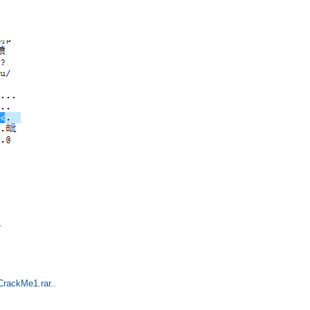
.
kMe1.rar..