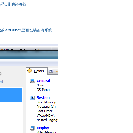
悉..其他还将就..
.
rtualbox里面也装的有系统..