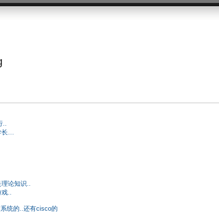
g
..
学长…
理论知识..
..
统的..还有cisco的