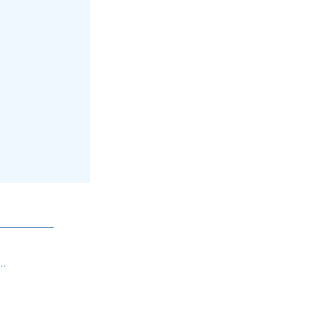
—————–
…