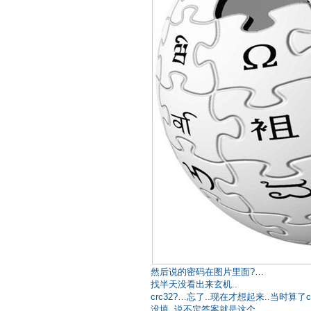
然后说的密码在图片里面?…
找半天没看出来玄机..
crc32?…忘了..现在才想起来..当时算了crc
没填..说不定答案就是这个….